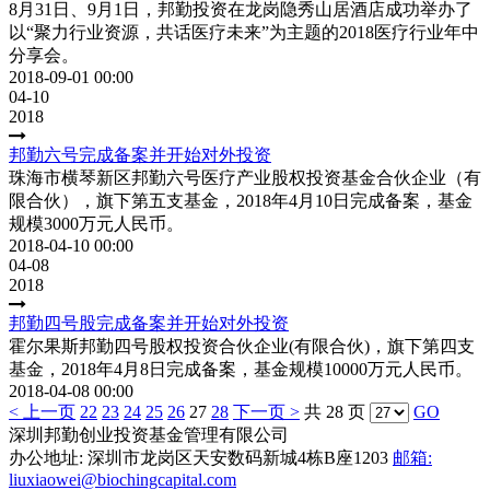
8月31日、9月1日，邦勤投资在龙岗隐秀山居酒店成功举办了
以“聚力行业资源，共话医疗未来”为主题的2018医疗行业年中
分享会。
2018-09-01 00:00
04-10
2018
邦勤六号完成备案并开始对外投资
珠海市横琴新区邦勤六号医疗产业股权投资基金合伙企业（有
限合伙），旗下第五支基金，2018年4月10日完成备案，基金
规模3000万元人民币。
2018-04-10 00:00
04-08
2018
邦勤四号股完成备案并开始对外投资
霍尔果斯邦勤四号股权投资合伙企业(有限合伙)，旗下第四支
基金，2018年4月8日完成备案，基金规模10000万元人民币。
2018-04-08 00:00
< 上一页
22
23
24
25
26
27
28
下一页 >
共 28 页
GO
深圳邦勤创业投资基金管理有限公司
办公地址: 深圳市龙岗区天安数码新城4栋B座1203
邮箱:
liuxiaowei@biochingcapital.com