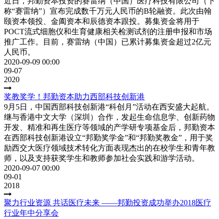
近日，邦勤资本投资的赛雷纳（中国）医疗科技有限公司（下
称“赛雷纳”）宣布完成数千万元人民币的B轮融资。此次由翰
颐资本领投、金阖资本和辰德资本跟投。募集资金将用于
POCT流式细胞仪和生育健康相关检测试剂的注册申报和市场
推广工作。目前，赛雷纳（中国）已累计募集资金超过2亿元
人民币。
2020-09-09 00:00
09-07
2020
奖教奖学！邦勤资本助力西部科技创新港
9月5日，中国西部科技创新港“科创月”活动在西安盛大起航。
继与香港中文大学（深圳）合作，发起生命信息学、创新药物
开发、精准和再生医疗等领域的产学研专项基金后，邦勤资本
在西部科技创新港设立“邦勤奖学金”和“邦勤奖教金”，用于奖
励西交大医疗领域技术转化方面表现杰出的在校学生和青年教
师，以及支持获奖学生和教师参加社会实践和游学活动。
2020-09-07 00:00
09-01
2018
聚力行业资源 共话医疗未来 ——邦勤投资成功举办2018医疗
行业年中分享会